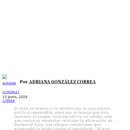
Por
ADRIANA GONZÁLEZ CORREA
15 junio, 2026
El voto en blanco o la abstención es una opción
política respetable, pero por el futuro que hoy
tenemos en juego, esta opción no es válida, más
que nunca es menester recordar la afirmación de
Desmond Tutu, ese obispo sudafricano que
acompañó la lucha contra el apartheid: “Si eres