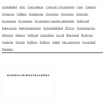
Actualidad
Arte
Caricaturas
Ciencia y Tecnología
Cine
Ciudad
Crónicas
Cultura
Denuncias
Deportes
Deportes
Derecho
Economía
Economía
Economía y medio ambiente
Editorial
Educación
Entretenimiento
Espiritualidad
ÉTICA
Gobernación
Historia
Humor
Judicial
Literatura
Local
Nacional
Noticias
Opinión
Poesía
Política
Política
Salud
Sin categoría
Sociedad
Turismo
SÍGUENOS EN NUESTRAS REDES