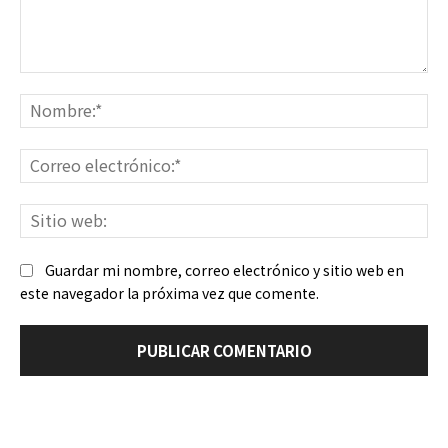
Comentario:
No
Co
ele
Sit
we
Guardar mi nombre, correo electrónico y sitio web en
este navegador la próxima vez que comente.