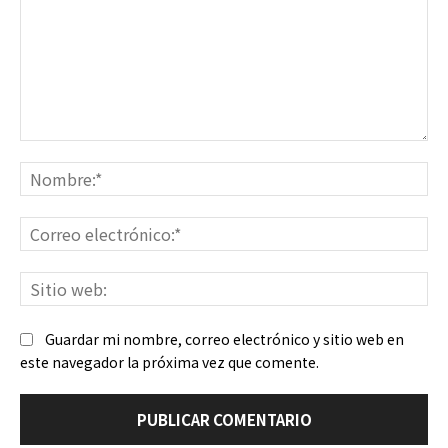
Comentario:
No
Co
ele
Sit
we
Guardar mi nombre, correo electrónico y sitio web en
este navegador la próxima vez que comente.