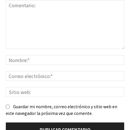
Comentario:
No
Co
ele
Sit
we
Guardar mi nombre, correo electrónico y sitio web en
este navegador la próxima vez que comente.