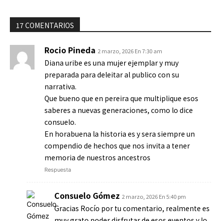
17 COMENTARIOS
Rocio Pineda
2 marzo, 2026 En 7:30 am
Diana uribe es una mujer ejemplar y muy
preparada para deleitar al publico con su
narrativa.
Que bueno que en pereira que multiplique esos
saberes a nuevas generaciones, como lo dice
consuelo.
En horabuena la historia es y sera siempre un
compendio de hechos que nos invita a tener
memoria de nuestros ancestros
Respuesta
Consuelo Gómez
2 marzo, 2026 En 5:40 pm
Gracias Rocío por tu comentario, realmente es
muy grato poder disfrutar de esos eventos y lo