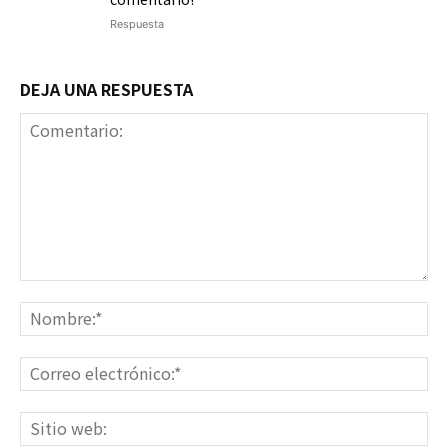
Respuesta
DEJA UNA RESPUESTA
Comentario:
No
Co
ele
Sit
we