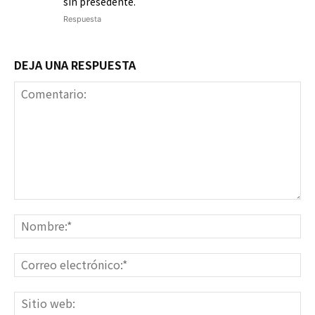
sin presedente.
Respuesta
DEJA UNA RESPUESTA
Comentario:
No
Co
ele
Sit
we