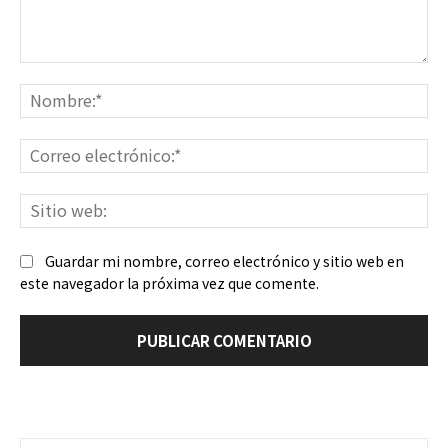
Comentario:
No
Co
ele
Sit
we
Guardar mi nombre, correo electrónico y sitio web en
este navegador la próxima vez que comente.