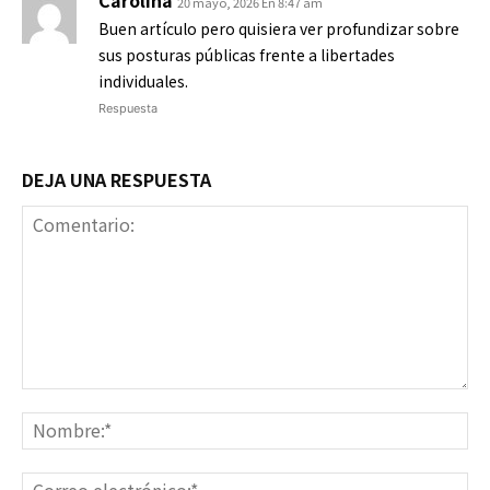
20 mayo, 2026 En 8:47 am
Buen artículo pero quisiera ver profundizar sobre
sus posturas públicas frente a libertades
individuales.
Respuesta
DEJA UNA RESPUESTA
Comentario:
No
Co