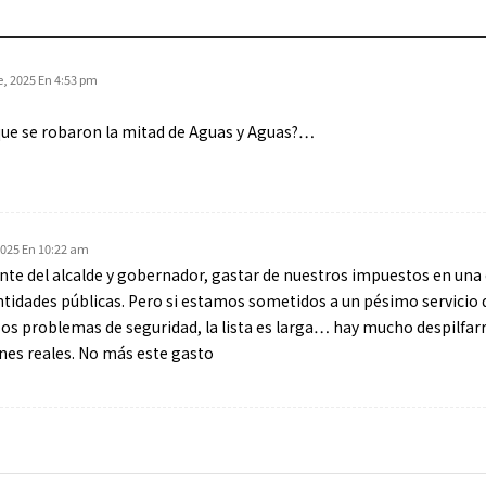
, 2025 En 4:53 pm
 que se robaron la mitad de Aguas y Aguas?…
2025 En 10:22 am
ente del alcalde y gobernador, gastar de nuestros impuestos en una 
 entidades públicas. Pero si estamos sometidos a un pésimo servicio
os problemas de seguridad, la lista es larga… hay mucho despilfarr
nes reales. No más este gasto