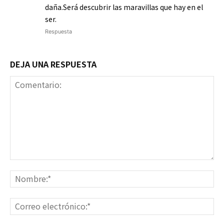
daña.Será descubrir las maravillas que hay en el
ser.
Respuesta
DEJA UNA RESPUESTA
Comentario:
No
Co
ele