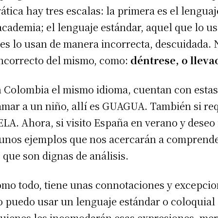
ática hay tres escalas: la primera es el lenguaj
academia; el lenguaje estándar, aquel que lo usa
enes lo usan de manera incorrecta, descuidada
 incorrecto del mismo, como:
déntrese, o lleva
Colombia el mismo idioma, cuentan con estas v
llamar a un niño, allí es GUAGUA. También si r
A. Ahora, si visito España en verano y deseo i
nos ejemplos que nos acercarán a comprender
 que son dignas de análisis.
mo todo, tiene unas connotaciones y excepcion
No puedo usar un lenguaje estándar o coloqui
quienes les incomodarán esas expresiones, mer