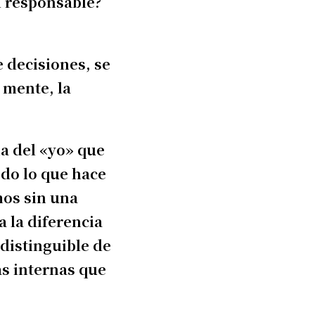
el responsable?
e decisiones, se
 mente, la
a del «yo» que
do lo que hace
mos sin una
a la diferencia
distinguible de
as internas que