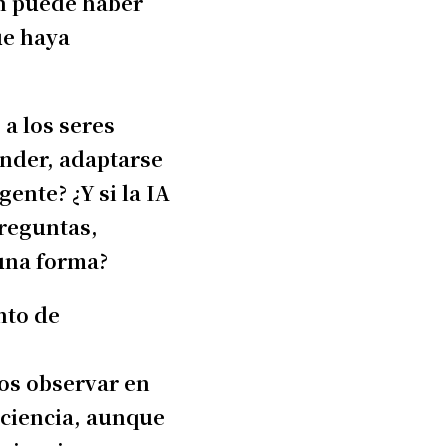
én puede haber
ue haya
a los seres
ender, adaptarse
ente? ¿Y si la IA
preguntas,
guna forma?
nto de
os observar en
nciencia, aunque