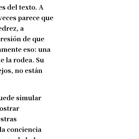
s del texto. A
 veces parece que
edrez, a
presión de que
samente eso: una
e la rodea. Su
jos, no están
puede simular
ostrar
stras
la conciencia