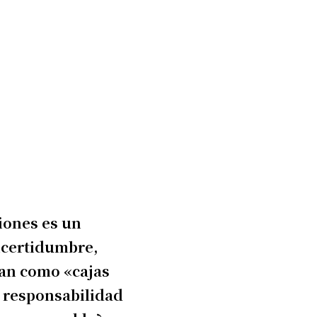
iones es un
incertidumbre,
ran como «cajas
a responsabilidad