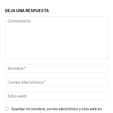
DEJA UNA RESPUESTA
Comentario:
No
Co
ele
Sit
we
Guardar mi nombre, correo electrónico y sitio web en