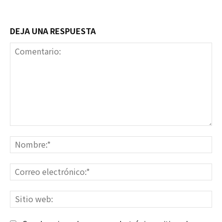
DEJA UNA RESPUESTA
Comentario:
No
Co
ele
Sit
we