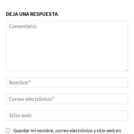
DEJA UNA RESPUESTA
Comentario:
No
Co
ele
Sit
we
Guardar mi nombre, correo electrónico y sitio web en