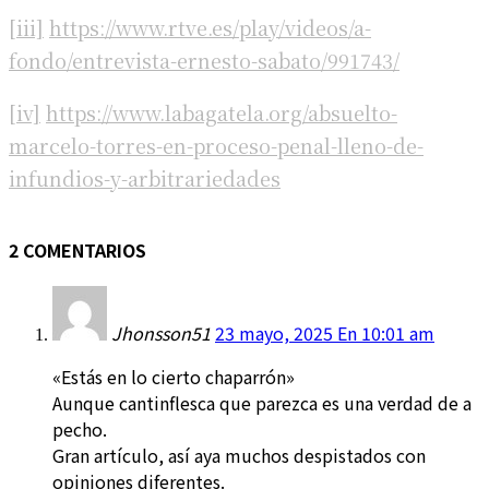
[iii]
https://www.rtve.es/play/videos/a-
fondo/entrevista-ernesto-sabato/991743/
[iv]
https://www.labagatela.org/absuelto-
marcelo-torres-en-proceso-penal-lleno-de-
infundios-y-arbitrariedades
2 COMENTARIOS
Jhonsson51
23 mayo, 2025 En 10:01 am
«Estás en lo cierto chaparrón»
Aunque cantinflesca que parezca es una verdad de a
pecho.
Gran artículo, así aya muchos despistados con
opiniones diferentes.