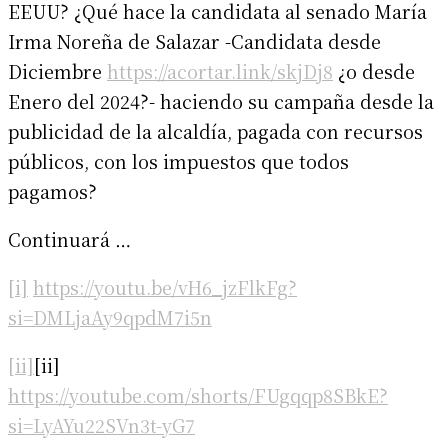
EEUU? ¿Qué hace la candidata al senado María
Irma Noreña de Salazar -Candidata desde
Diciembre
https://acortar.link/skjDj8
¿o desde
Enero del 2024?- haciendo su campaña desde la
publicidad de la alcaldía, pagada con recursos
públicos, con los impuestos que todos
pagamos?
Continuará …
[i]
https://youtu.be/vH6_jzFlkFg?
si=DMLjaAy9qpdM7i5n
[ii]
[ii]
https://youtube.com/shorts/FUgqqp8SBkE?
si=LyAYu22SVn3t-yG7