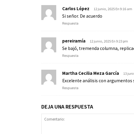
Carlos López
12 junio, 2025 En 9:16 am
Si señor. De acuerdo
Respuesta
pereiramía
12 junio, 2025 En 9:23 pm
Se bajó, tremenda columna, replicad
Respuesta
Martha Cecilia Meza García
13 jun
Excelente análisis con argumentos s
Respuesta
DEJA UNA RESPUESTA