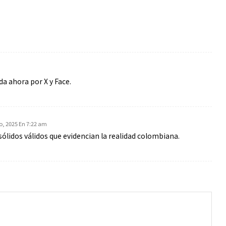
a ahora por X y Face.
io, 2025 En 7:22 am
ólidos válidos que evidencian la realidad colombiana.