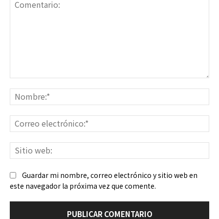
Comentario:
No
Co
ele
Sit
we
Guardar mi nombre, correo electrónico y sitio web en
este navegador la próxima vez que comente.