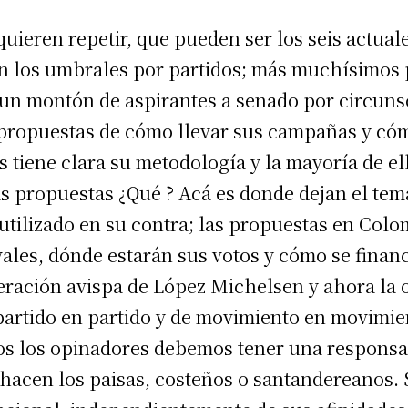
quieren repetir, que pueden ser los seis actual
án los umbrales por partidos; más muchísimos
 un montón de aspirantes a senado por circuns
 propuestas de cómo llevar sus campañas y có
s tiene clara su metodología y la mayoría de el
as propuestas ¿Qué ? Acá es donde dejan el tema
utilizado en su contra; las propuestas en Col
les, dónde estarán sus votos y cómo se financ
operación avispa de López Michelsen y ahora la
partido en partido y de movimiento en movimien
os los opinadores debemos tener una responsab
 hacen los paisas, costeños o santandereanos.