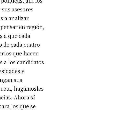
olíticas, allí los
e sus asesores
s a analizar
 pensar en región,
s a que cada
o de cada cuatro
arios que hacen
s a los candidatos
esidades y
ongan sus
rreta, hagámosles
cias. Ahora sí
para los que se