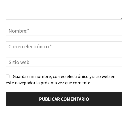
Comentario:
No
Co
ele
Sit
we
Guardar mi nombre, correo electrónico y sitio web en
este navegador la próxima vez que comente.