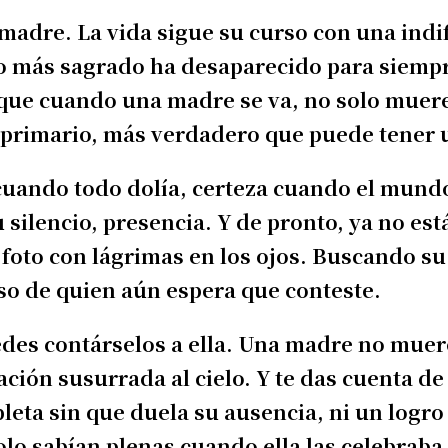
madre. La vida sigue su curso con una indi
lo más sagrado ha desaparecido para siempre
orque cuando una madre se va, no solo muer
 primario, más verdadero que puede tener
 cuando todo dolía, certeza cuando el mundo
silencio, presencia. Y de pronto, ya no está
 foto con lágrimas en los ojos. Buscando su
o de quien aún espera que conteste.
edes contárselos a ella. Una madre no muer
ación susurrada al cielo.
Y te das cuenta d
pleta sin que duela su ausencia, ni un logr
lo sabían plenas cuando ella las celebraba