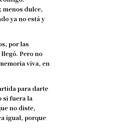
; menos dulce,
do ya no está y
s, por las
 llegó. Pero no
 memoria viva, en
artida para darte
 si fuera la
que no diste,
ca igual, porque