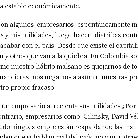
está estable económicamente.
on algunos empresarios, espontáneamente me 
 y mis utilidades, luego hacen diatribas cont
 acabar con el país. Desde que existe el capit
 y otros que van a la quiebra. En Colombia s
mo nuestro hábito malsano es quejarnos de tod
financieras, nos negamos a asumir nuestras pr
tro propio fracaso.
 un empresario acrecienta sus utilidades
¿Por
ntrario, empresarios como: Gilinsky, David Vél
todomingo, siempre están respaldando las inst
den que si hablan mal del país, no van a atraer