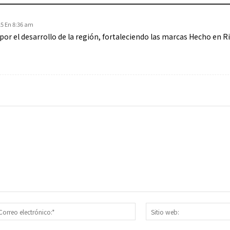
25 En 8:36 am
or el desarrollo de la región, fortaleciendo las marcas Hecho en Ri
re:*
Correo
electrónico:*