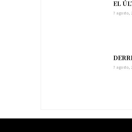
EL Ú
7 agosto,
DERR
7 agosto,