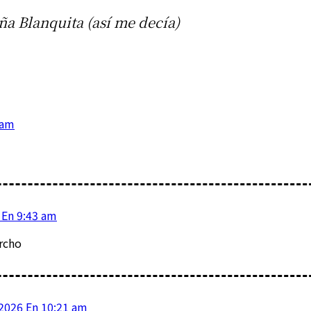
a Blanquita (así me decía)
 am
 En 9:43 am
ercho
2026 En 10:21 am