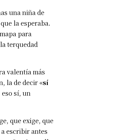
nas una niña de
 que la esperaba.
n mapa para
 la terquedad
tra valentía más
, la de decir «
sí
 eso sí, un
ge, que exige, que
a escribir antes