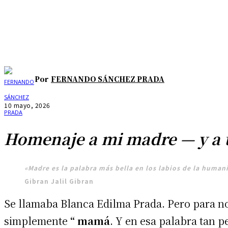
Por
FERNANDO SÁNCHEZ PRADA
10 mayo, 2026
Homenaje a mi madre — y a t
«Madre es la palabra más bella en los labios de la human
Gibran Jalil Gibran
Se llamaba Blanca Edilma Prada. Pero para no
simplemente
“ mamá
. Y en esa palabra tan 