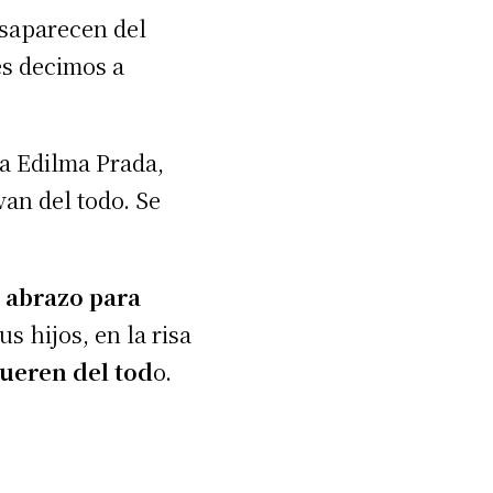
esaparecen del
es decimos a
ca Edilma Prada,
van del todo. Se
 abrazo para
 hijos, en la risa
ueren del tod
o.