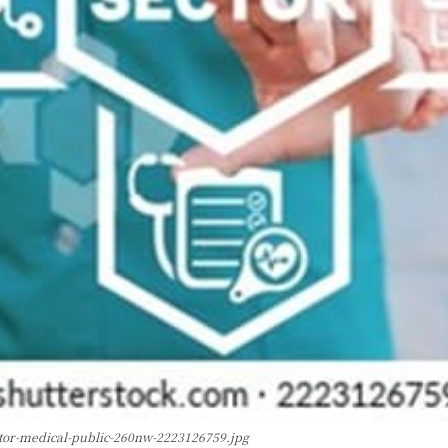
ctor-medical-public-260nw-2223126759.jpg