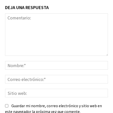
DEJA UNA RESPUESTA
Comentario:
No
Co
ele
Sit
we
Guardar mi nombre, correo electrónico y sitio web en
este navegador la próxima vez que comente.