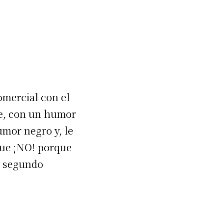
omercial con el
re, con un humor
umor negro y, le
que ¡NO! porque
el segundo