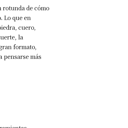
ón rotunda de cómo
. Lo que en
iedra, cuero,
uerte, la
 gran formato,
 a pensarse más
rramientas,