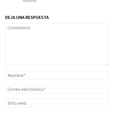
Respuesta
DEJA UNA RESPUESTA
Comentario:
No
Co
ele
Sit
we