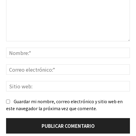
Comentario:
No
Co
ele
Sit
we
Guardar mi nombre, correo electrónico y sitio web en
este navegador la próxima vez que comente.