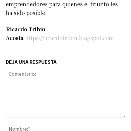
emprendedores para quienes el triunfo les
ha sido posible.
Ricardo Tribin
Acosta
https://ricardotribin.blogspot.com
DEJA UNA RESPUESTA
Comentario:
No