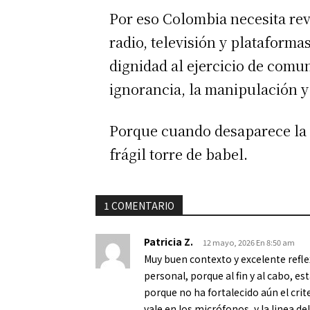
Por eso Colombia necesita rev
radio, televisión y plataforma
dignidad al ejercicio de com
ignorancia, la manipulación y
Porque cuando desaparece la 
frágil torre de babel.
1 COMENTARIO
Patricia Z.
12 mayo, 2026 En 8:50 am
Muy buen contexto y excelente refle
personal, porque al fin y al cabo, e
porque no ha fortalecido aún el crit
vale en los micrófonos, y la linea d