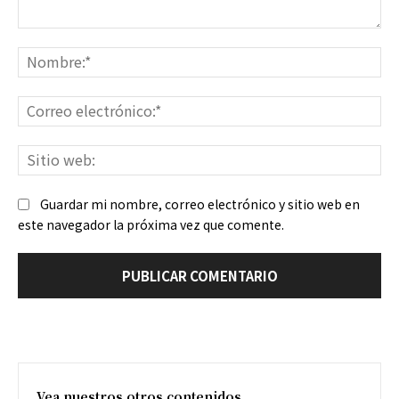
Comentario:
No
Co
ele
Sit
we
Guardar mi nombre, correo electrónico y sitio web en
este navegador la próxima vez que comente.
Vea nuestros otros contenidos