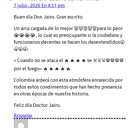
7 julio, 2026 En 4:17 pm
Buen día Don Jairo. Gran escrito.
Un arca cargada de lo mejor 👹👹👹👹👹para lo peor
😭😭😭😭, lo cual es preocupante si la ciudadana y
funcionarios decentes se hacen los desentendidos🥱
🥱🥱🥱.
» Cuando no se ataca el 🔥 🔥 🔥 🔥 se ☠️☠️☠️💀💀💀💀
por el fuego» 🔥 🔥 🔥 🔥 🔥.
Colombia arderá con esta atmósfera enrarecida por
todos estos condimentos que han hecho presencia
en otras épocas de nuestra historia.
Feliz día Doctor Jairo.
Respuesta